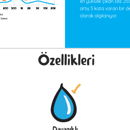
en yüksek çıkan ses 25dB
artış 5 kata varan bir d
olarak algılanıyor.
Özellikleri
Dayanıklı