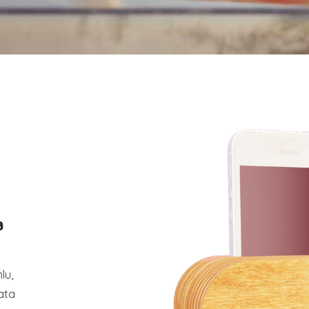
a
lu,
ata