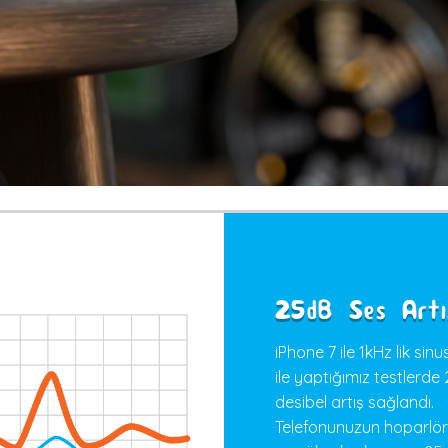
25dB Ses Artı
iPhone 7 ile 1kHz lik sin
ile yaptığımız testlerde
desibel artış sağlandı.
Telefonunuzun hoparlö