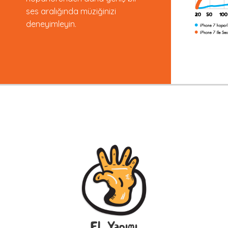
ses aralığında müziğinizi
deneyimleyin.
El Yapımı