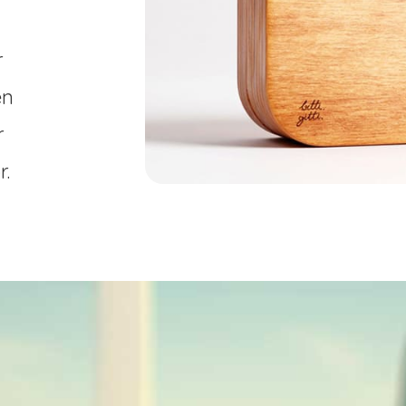
r
en
r
r.