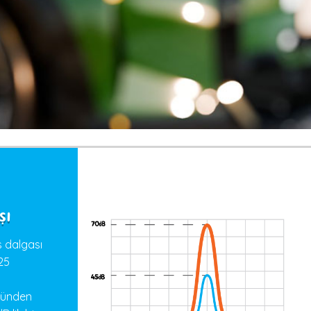
şı
us dalgası
 25
ründen