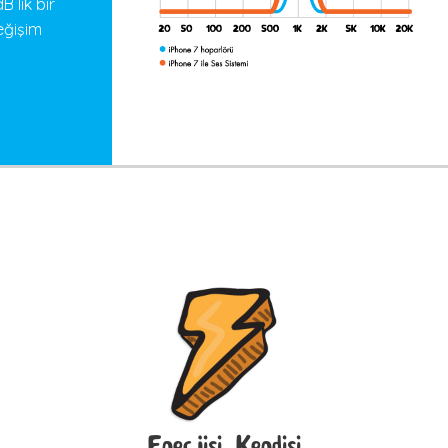
 lik bir
eğişim
Enerjisi Kendisi