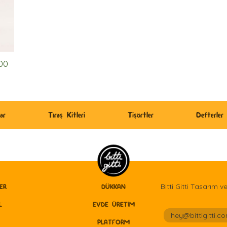
00
ar
Tıraş Kitleri
Tişörtler
Defterler
Bitti Gitti Tasarım v
ER
DÜKKAN
L
EVDE ÜRETİM
hey@bittigitti.co
PLATFORM