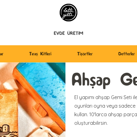
EVDE ÜRETİM
ar
Tıraş Kitleri
Tişörtler
Defterler
Ahşap Ge
El yapımı ahşap Gemi Seti il
oyunları oyna veya sadece 
kullan. 10'larca ahşap parça
oluşturabilirsin.