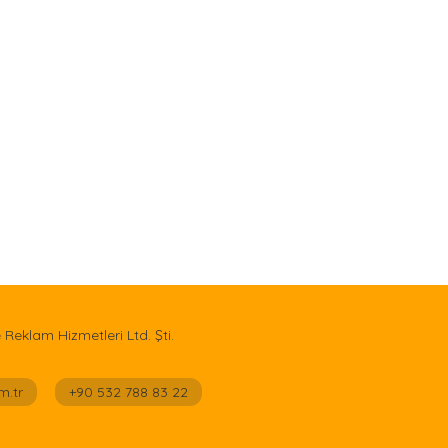
e Reklam Hizmetleri Ltd. Şti.
m.tr
+90 532 788 83 22