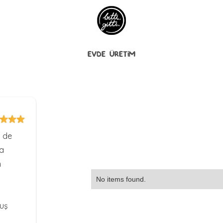
EVDE ÜRETİM
m de
da
m
No items found.
muş