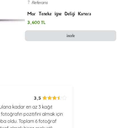
Referans
7
Mor Teneke İğne Deliği Kamera
3,600
TL
incele
3,5
lana kadar en az 3 kağıt
otoğrafın pozitifini almak için
eba oldu. Toplam 6 fotoğraf