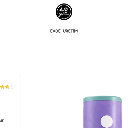
EVDE ÜRETİM
t
ı
ir