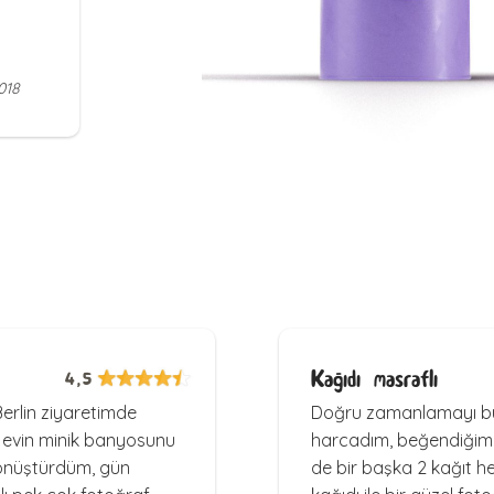
018
Kağıdı masraflı
4,5
Berlin ziyaretimde
Doğru zamanlamayı bu
 evin minik banyosunu
harcadım, beğendiğim f
önüştürdüm, gün
de bir başka 2 kağıt h