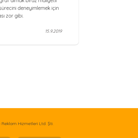
oğraf almak biraz maliyetli
sürecini deneyimlemek için
ı zor gibi.
15.9.2019
e Reklam Hizmetleri Ltd. Şti.