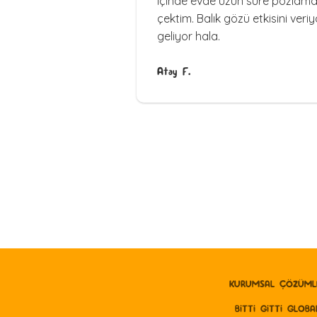
içinde evde uzun süre pozlama
çektim. Balık gözü etkisini veri
geliyor hala.
Atay F.
KURUMSAL ÇÖZÜML
BITTI GITTI GLOBA