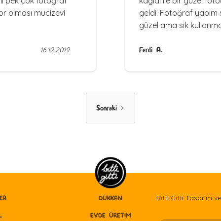
lı pek çok fotoğraf
kağıdı ile bir güzel fot
yor olması mucizevi
geldi. Fotoğraf yapım 
güzel ama sık kullanmas
16.12.2019
Ferdi A.
Sonraki
Bitti Gitti Tasarım v
ER
DÜKKAN
L
EVDE ÜRETİM