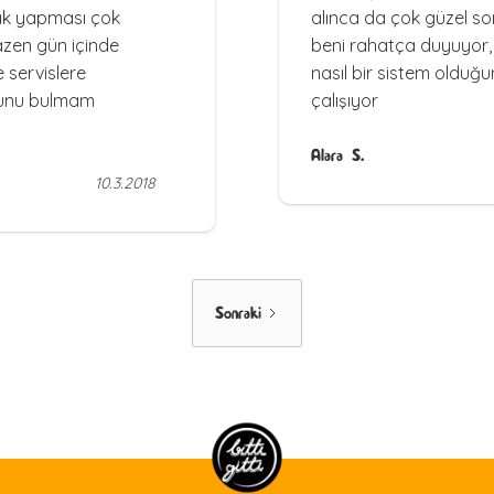
ak yapması çok
alınca da çok güzel so
azen gün içinde
beni rahatça duyuyor, 
servislere
nasıl bir sistem oldu
ğunu bulmam
çalışıyor
Alara S.
10.3.2018
Sonraki