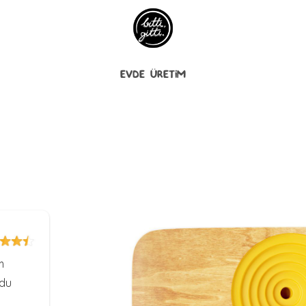
EVDE ÜRETİM
m
ldu