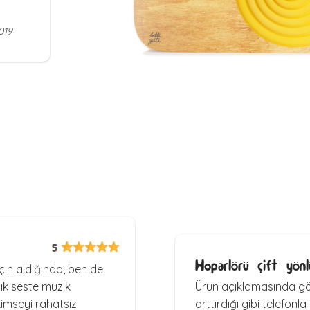
019
5
Hoparlörü çift yönl
çin aldığında, ben de
ık seste müzik
Ürün açıklamasında g
kimseyi rahatsız
arttırdığı gibi telefo