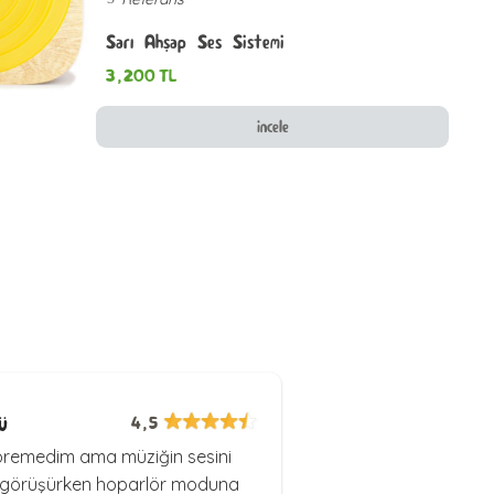
Sarı Ahşap Ses Sistemi
3,200
TL
incele
ü
4,5
öremedim ama müziğin sesini
nla görüşürken hoparlör moduna