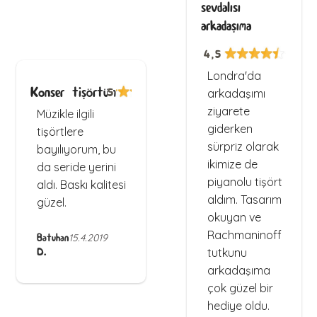
sevdalısı
arkadaşıma
4,5
Londra'da
Konser tişörtüm
5
arkadaşımı
ziyarete
Müzikle ilgili
giderken
tişörtlere
sürpriz olarak
bayılıyorum, bu
ikimize de
da seride yerini
piyanolu tişört
aldı. Baskı kalitesi
aldım. Tasarım
güzel.
okuyan ve
Rachmaninoff
Batuhan
15.4.2019
D.
tutkunu
arkadaşıma
çok güzel bir
hediye oldu.