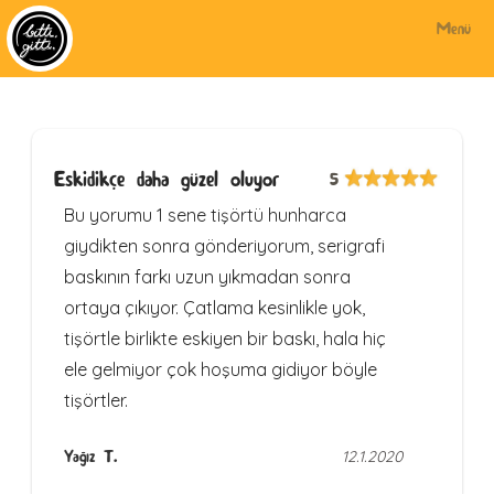
Menü
Eskidikçe daha güzel oluyor
5
Bu yorumu 1 sene tişörtü hunharca
giydikten sonra gönderiyorum, serigrafi
baskının farkı uzun yıkmadan sonra
ortaya çıkıyor. Çatlama kesinlikle yok,
tişörtle birlikte eskiyen bir baskı, hala hiç
ele gelmiyor çok hoşuma gidiyor böyle
tişörtler.
Yağız T.
12.1.2020