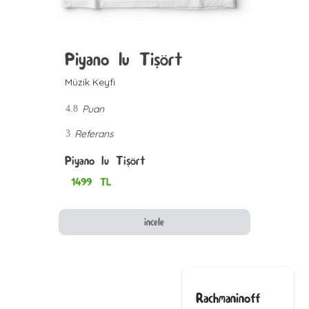
Piyano lu Tişört
Müzik Keyfi
Puan
4.8
Referans
3
Piyano lu Tişört
1499
TL
incele
Rachmaninoff