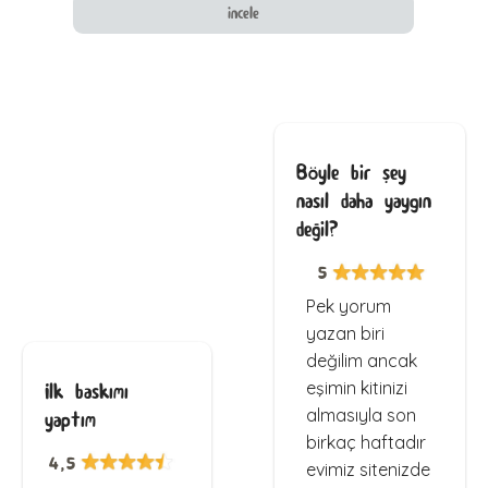
incele
Böyle bir şey
nasıl daha yaygın
değil?
5
Pek yorum
yazan biri
değilim ancak
eşimin kitinizi
İlk baskımı
almasıyla son
yaptım
birkaç haftadır
4,5
evimiz sitenizde