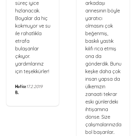
süreç iyice
arkadaşı
hızlanacak.
annesinin böyle
Boyalar da hiç
yaratıcı
kokmuyor ve su
olmasını çok
ile rahatlıkla
beğenmiş,
etrafa
baskılı yastık
bulaşanlar
kılıfı rica etmiş
çıkıyor.
ona da
yardımlarınız
gönderdik. Bunu
için teşekkürler!
keşke daha çok
insan yapsa da
ülkemizin
Hatice
17.2.2019
B.
zanaati tekrar
eski günlerdeki
ihtişamına
dönse. Size
çalışmalarınızda
bol başarılar..