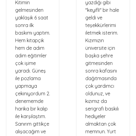
Kitimin
yazdığı gibi
gelmesinden
"keyifli" bir hale
yaklaşık 6 saat
geldi ve
sonra ilk
teşekkürlerimi
baskımı yaptım.
iletmek isterim.
Hem kitapçık
Kızımızın
hem de adım
üniversite için
adım eğitimler
başka şehre
çok işime
gitmesinden
yaradı. Güneş
sonra kafasını
ile pozlama
dağıtmasında
yapmaya
çok yardımcı
çekiniyordum 2.
oldunuz, ve
denememde
kızımız da
harika bir kalıp
serigrafi baskılı
ile karşılaştım.
hediyeler
Sanırım gittikçe
almaktan çok
alışacağım ve
memnun. Yurt