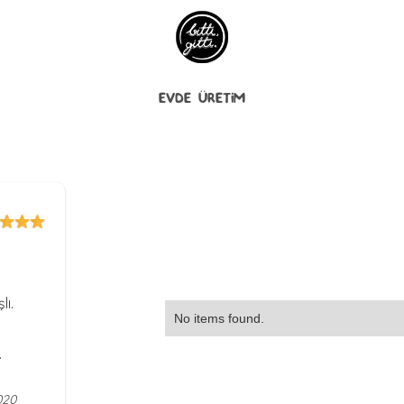
EVDE ÜRETİM
lı.
No items found.
.
020