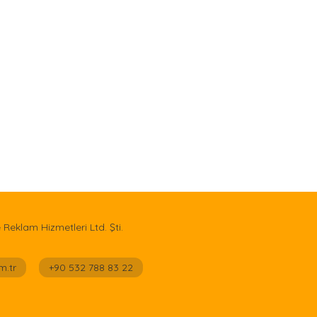
e Reklam Hizmetleri Ltd. Şti.
m.tr
+90 532 788 83 22