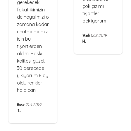
gerekecek,
çok çizimli
fakat ikimizin
tişörtler
de hayalimizi o
bekliyorum
zamana kadar
unutmamamız
Vadi
12.8.2019
için bu
H.
tişörtlerden
aldım. Baskı
kalitesi güzel,
30 derecede
yıkıyorum 8 ay
oldu renkler
hala canlı.
Buse
21.4.2019
T.