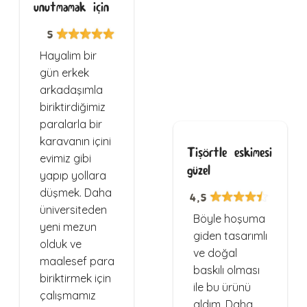
unutmamak için
5
Hayalim bir
gün erkek
arkadaşımla
biriktirdiğimiz
paralarla bir
karavanın içini
Tişörtle eskimesi
evimiz gibi
güzel
yapıp yollara
düşmek. Daha
4,5
üniversiteden
Böyle hoşuma
yeni mezun
giden tasarımlı
olduk ve
ve doğal
maalesef para
baskılı olması
biriktirmek için
ile bu ürünü
çalışmamız
aldım. Daha