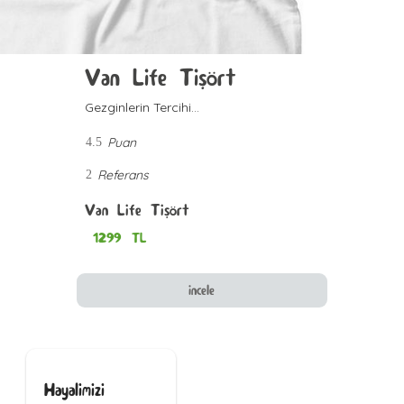
Van Life Tişört
Gezginlerin Tercihi...
Puan
4.5
Referans
2
Van Life Tişört
1299
TL
incele
Hayalimizi