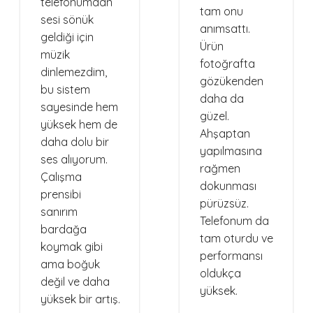
telefonumdan
tam onu
sesi sönük
anımsattı.
geldiği için
Ürün
müzik
fotoğrafta
dinlemezdim,
gözükenden
bu sistem
daha da
sayesinde hem
güzel.
yüksek hem de
Ahşaptan
daha dolu bir
yapılmasına
ses alıyorum.
rağmen
Çalışma
dokunması
prensibi
pürüzsüz.
sanırım
Telefonum da
bardağa
tam oturdu ve
koymak gibi
performansı
ama boğuk
oldukça
değil ve daha
yüksek.
yüksek bir artış.