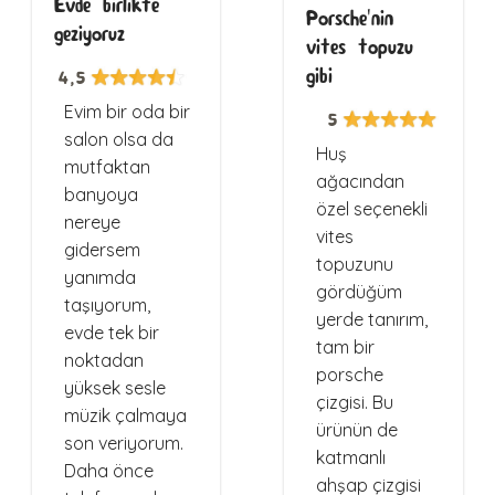
Evde birlikte
Porsche'nin
geziyoruz
vites topuzu
gibi
4,5
Evim bir oda bir
5
salon olsa da
Huş
mutfaktan
ağacından
banyoya
özel seçenekli
nereye
vites
gidersem
topuzunu
yanımda
gördüğüm
taşıyorum,
yerde tanırım,
evde tek bir
tam bir
noktadan
porsche
yüksek sesle
çizgisi. Bu
müzik çalmaya
ürünün de
son veriyorum.
katmanlı
Daha önce
ahşap çizgisi