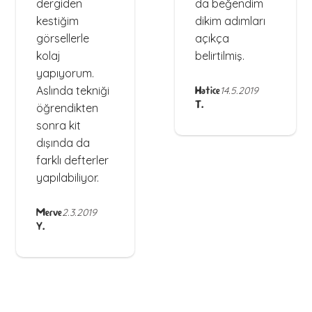
dergiden
da beğendim
kestiğim
dikim adımları
görsellerle
açıkça
kolaj
belirtilmiş.
yapıyorum.
Aslında tekniği
Hatice
14.5.2019
T.
öğrendikten
sonra kit
dışında da
farklı defterler
yapılabiliyor.
Merve
2.3.2019
Y.