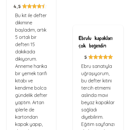
4,5
Bu kit ile defter
dikimine
başladım, artık
5 ortalı bir
Ebrulu kapakları
defteri 15
çok beğendim
dakikada
5
dikiyorum.
Anneme harika
Ebru sanatıyla
bir yemek tarifi
uğraşıyorum,
kitabı ve
bu defter kitini
kendime bolca
tercih etmemi
gündelik defter
aslında mavi
yaptım. Artan
beyaz kapaklar
iplerle de
sağladı
kartondan
diyebilirim.
kapak yapıp,
Eğitim sayfanızı