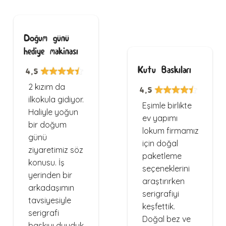
Doğum günü
hediye makinası
Kutu Baskıları
4,5
2 kızım da
4,5
ilkokula gidiyor.
Eşimle birlikte
Haliyle yoğun
ev yapımı
bir doğum
lokum firmamız
günü
için doğal
ziyaretimiz söz
paketleme
konusu. İş
seçeneklerini
yerinden bir
araştırırken
arkadaşımın
serigrafiyi
tavsiyesiyle
keşfettik.
serigrafi
Doğal bez ve
baskıyı duyduk