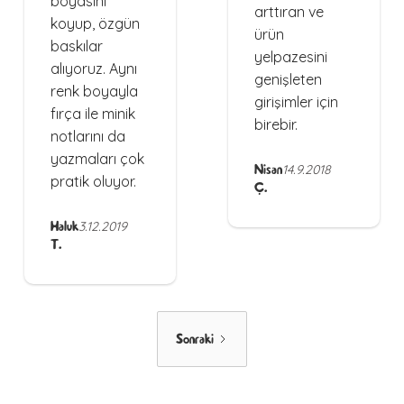
boyasını
arttıran ve
koyup, özgün
ürün
baskılar
yelpazesini
alıyoruz. Aynı
genişleten
renk boyayla
girişimler için
fırça ile minik
birebir.
notlarını da
yazmaları çok
Nisan
14.9.2018
pratik oluyor.
Ç.
Haluk
3.12.2019
T.
Sonraki