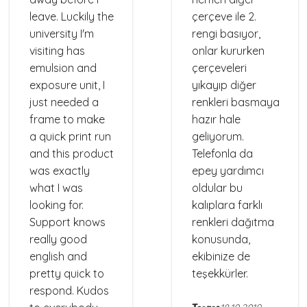
leave. Luckily the
çerçeve ile 2.
university I'm
rengi basıyor,
visiting has
onlar kururken
emulsion and
çerçeveleri
exposure unit, I
yıkayıp diğer
just needed a
renkleri basmaya
frame to make
hazır hale
a quick print run
geliyorum.
and this product
Telefonla da
was exactly
epey yardımcı
what I was
oldular bu
looking for.
kalıplara farklı
Support knows
renkleri dağıtma
really good
konusunda,
english and
ekibinize de
pretty quick to
teşekkürler.
respond. Kudos