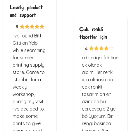
Lovely product
and support
5
Çok renkli
I've found Bitti
tişörtler için
Gitti on Yelp
4
while searching
for screen
a3 serigrafi kitine
printing supply
ek olarak
store. Came to
aldım.Her renk
Istanbul for a
için olmasa da
weekly
çok renkli
workshop,
tasarımları en
during my visit
azından bu
I've decided to
çerçeveyle 2 ye
make some
bölüyorum. Bir
prints to give
rengi basınca
away before I
hemen diğer