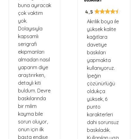
buna ayıracak
4,5
çok vaktim
yok.
Akrilik boya ile
Dolayısıyla
yüksek kalite
kapsamlı
kağıtlara
serigrafi
davetiye
ekipmanları
baskıları
almadan nasıl
yapmakta
yaparım diye
kullanıyoruz.
araştırırken,
İpeğin
detaylı kiti
çözünürlüğü
buldum. Devre
oldukça
baskılarında
yüksek, 6
bir milim
punto
kayma bile
karakterleri
sorun oluyor,
dahi sorunsuz
onun için ilk
baskıladık.
başta endişe
Kullanılan yazı