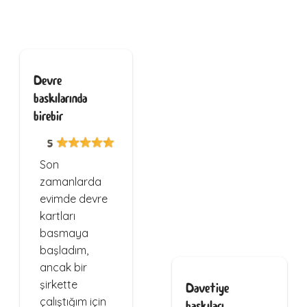
Devre
baskılarında
birebir
5
Son
zamanlarda
evimde devre
kartları
basmaya
başladım,
ancak bir
şirkette
Davetiye
çalıştığım için
baskıları