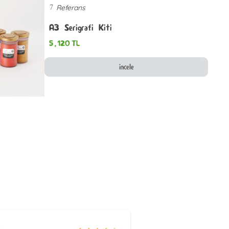
Referans
7
A3 Serigrafi Kiti
5,120
TL
incele