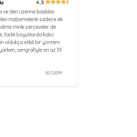
kı
4,5
a ve deri üzerine baskılar
gelen malzemelerle sadece ek
ndime minik çerçeveler de
 farklı boyutlarda kalıcı
n oldukça etkili bir yöntem.
oyarken, serigrafiyle en az 35
10.7.2019