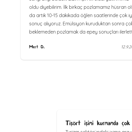
oldu diyebilirim. İlk birkaç pozlamamız hüsran o
da artık 10-15 dakikada öğlen saatlerinde çok iy
sonuç alıyoruz. Emülsiyon kuruduktan sonra ço
beklemeden pozlamak da epey sonuçları ilerlett
Mert D.
12.9.2
Tişört işimi kurmamda çok 