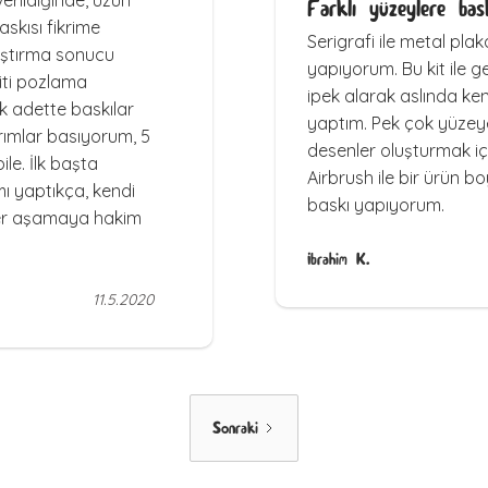
erildiğinde, uzun
Farklı yüzeylere bas
skısı fikrime
Serigrafi ile metal plak
aştırma sonucu
yapıyorum. Bu kit ile 
kiti pozlama
ipek alarak aslında ke
ük adette baskılar
yaptım. Pek çok yüzeye,
rımlar basıyorum, 5
desenler oluşturmak içi
ile. İlk başta
Airbrush ile bir ürün b
ı yaptıkça, kendi
baskı yapıyorum.
er aşamaya hakim
İbrahim K.
11.5.2020
Sonraki