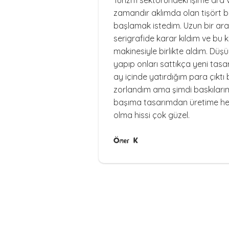
Turizm sektöründeki işime ara v
zamandır aklımda olan tişört ba
başlamak istedim. Uzun bir ar
serigrafide karar kıldım ve bu 
makinesiyle birlikte aldım. Düş
yapıp onları sattıkça yeni tasa
ay içinde yatırdığım para çıktı b
zorlandım ama şimdi baskılarım
başıma tasarımdan üretime h
olma hissi çok güzel.
Ömer K