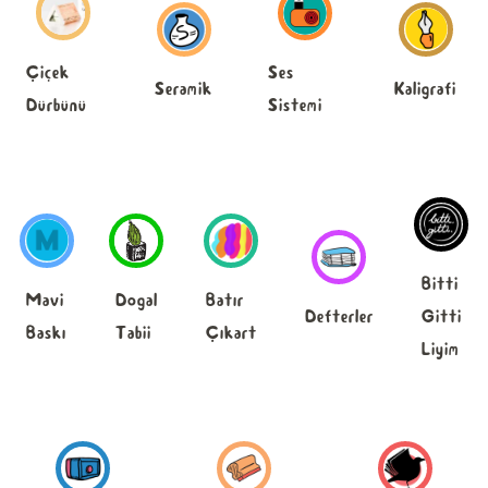
Ses
Çiçek
Seramik
Kaligrafi
Sistemi
Dürbünü
Bitti
Mavi
Dogal
Batır
Defterler
Gitti
Baskı
Tabii
Çıkart
Liyim