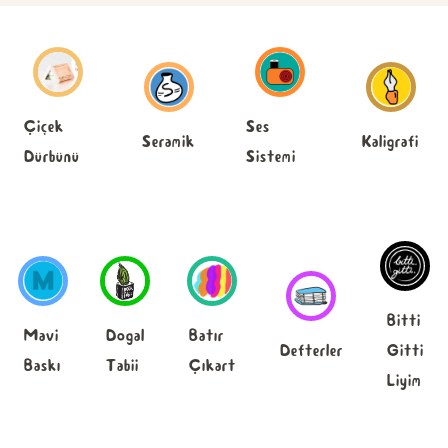
Ses
Çiçek
Seramik
Kaligrafi
Sistemi
Dürbünü
Bitti
Mavi
Dogal
Batır
Defterler
Gitti
Baskı
Tabii
Çıkart
Liyim