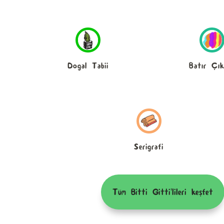
Dogal Tabii
Batır Çık
Serigrafi
Tüm Bitti Gitti'lileri keşfet