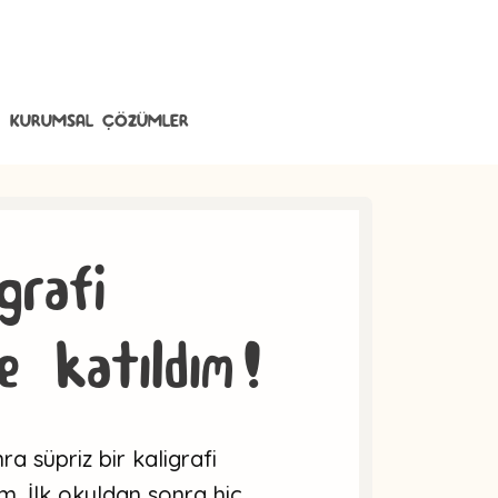
KURUMSAL ÇÖZÜMLER
grafi
ne katıldım!
nra süpriz bir kaligrafi
im. İlk okuldan sonra hiç