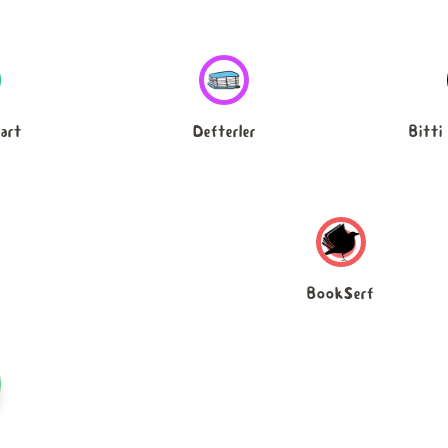
art
Defterler
Bitti
BookSerf