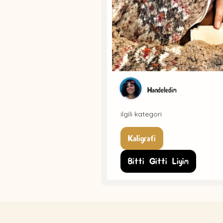
Handeledim
ilgili kategori
Kaligrafi
Bitti Gitti Liyim