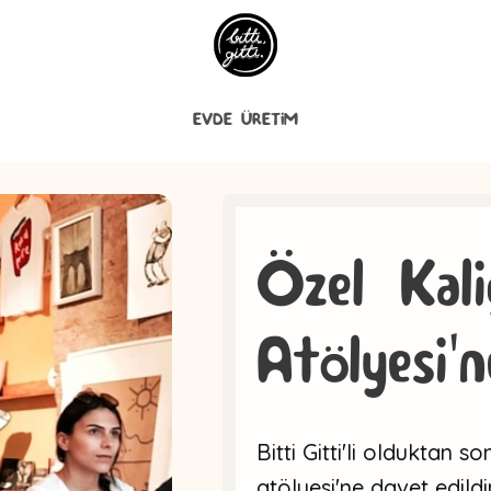
EVDE ÜRETİM
Özel Kali
Atölyesi'
Bitti Gitti'li olduktan so
atölyesi'ne davet edild