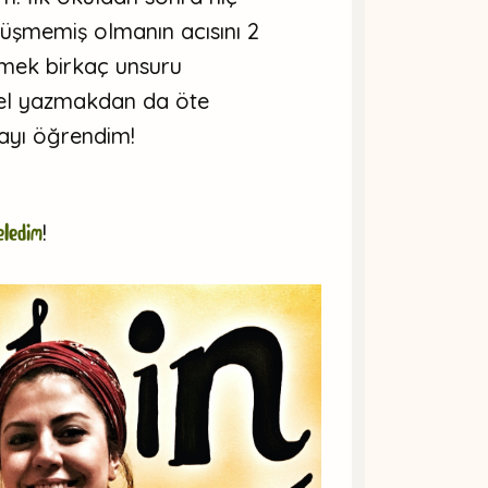
 düşmemiş olmanın acısını 2
emek birkaç unsuru
el yazmakdan da öte
mayı öğrendim!
ledim
!