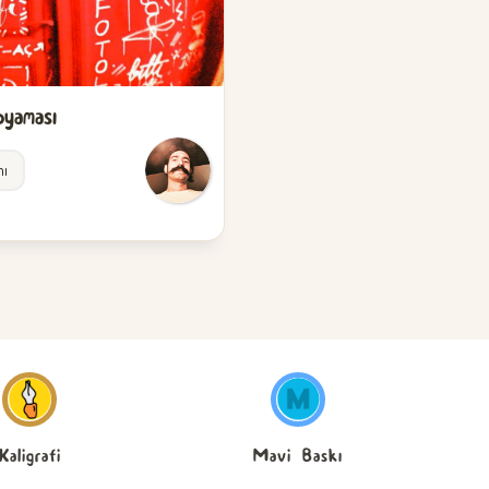
yaması
ı
Kaligrafi
Mavi Baskı