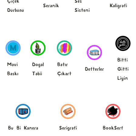
Ses
Çiçek
Seramik
Kaligrafi
Sistemi
Dürbünü
Bitti
Mavi
Dogal
Batır
Defterler
Gitti
Baskı
Tabii
Çıkart
Liyim
Bu Bi Kamera
Serigrafi
BookSerf