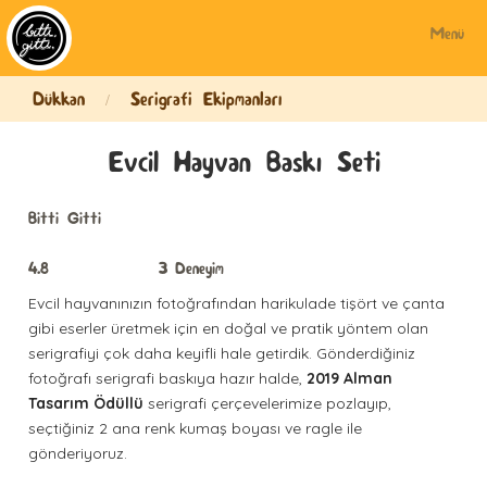
Menü
Dükkan
Serigrafi Ekipmanları
/
Evcil Hayvan Baskı Seti
Bitti Gitti
4.8
3
Deneyim
Evcil hayvanınızın fotoğrafından harikulade tişört ve çanta
gibi eserler üretmek için en doğal ve pratik yöntem olan
serigrafiyi çok daha keyifli hale getirdik. Gönderdiğiniz
fotoğrafı serigrafi baskıya hazır halde,
2019 Alman
Tasarım Ödüllü
serigrafi çerçevelerimize pozlayıp,
seçtiğiniz 2 ana renk kumaş boyası ve ragle ile
gönderiyoruz.