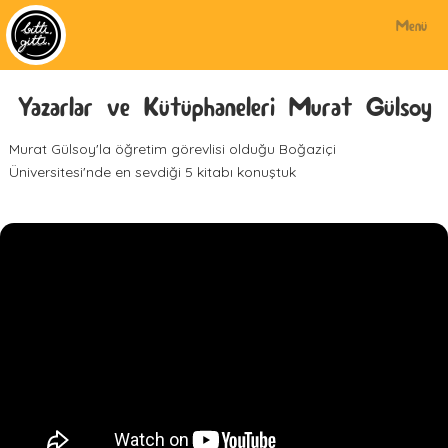
Menü
Yazarlar ve Kütüphaneleri Murat Gülsoy
Murat Gülsoy'la öğretim görevlisi olduğu Boğaziçi
Üniversitesi'nde en sevdiği 5 kitabı konuştuk