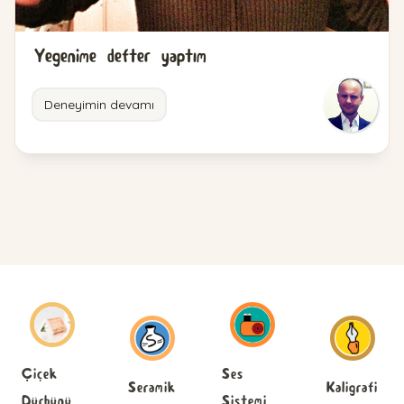
Yegenime defter yaptım
Deneyimin devamı
Ses
Çiçek
Seramik
Kaligrafi
Sistemi
Dürbünü