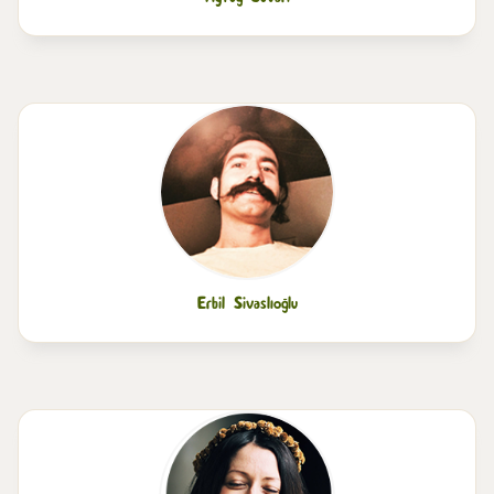
Erbil Sivaslıoğlu