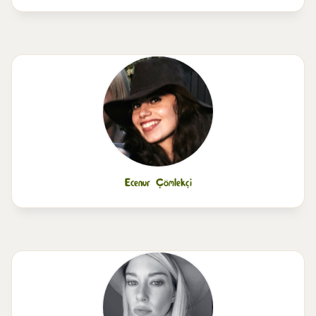
Ecenur Çömlekçi