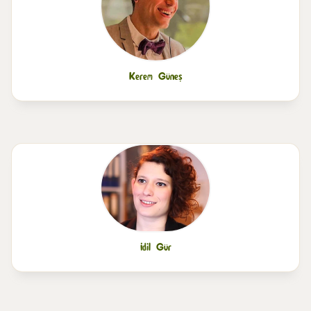
Kerem Güneş
İdil Gür