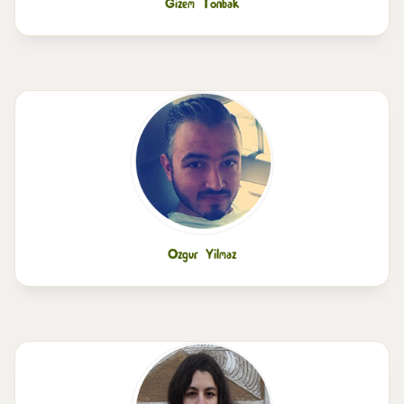
Gizem Tonbak
Ozgur Yilmaz