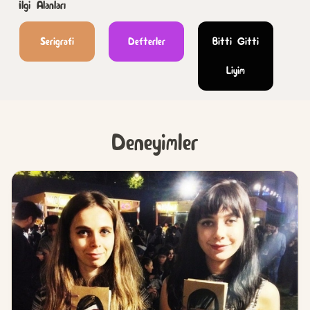
İlgi Alanları
Serigrafi
Defterler
Bitti Gitti
Liyim
Deneyimler