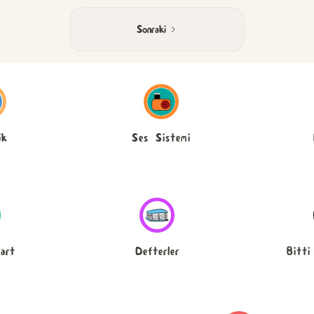
Sonraki
ik
Ses Sistemi
art
Defterler
Bitti