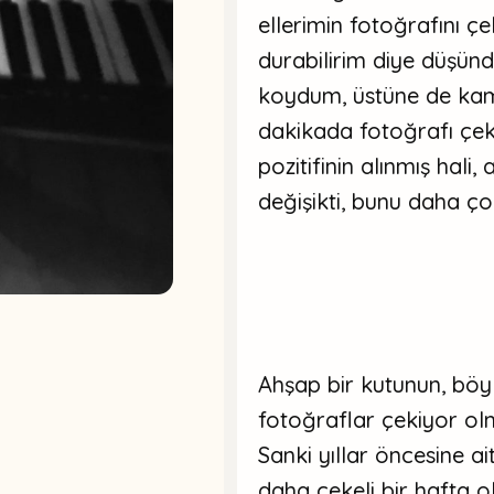
ellerimin fotoğrafını ç
durabilirim diye düşün
koydum, üstüne de kam
dakikada fotoğrafı çek
pozitifinin alınmış hali,
değişikti, bunu daha ç
Ahşap bir kutunun, bö
fotoğraflar çekiyor ol
Sanki yıllar öncesine ai
daha çekeli bir hafta o