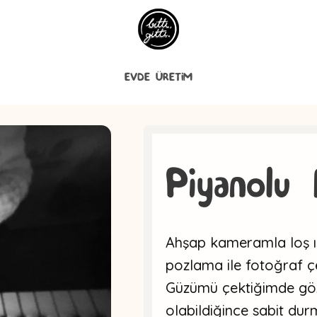
EVDE ÜRETİM
Piyanolu 
Ahşap kameramla loş ı
pozlama ile fotoğraf 
Güzümü çektiğimde gö
olabildiğince sabit du