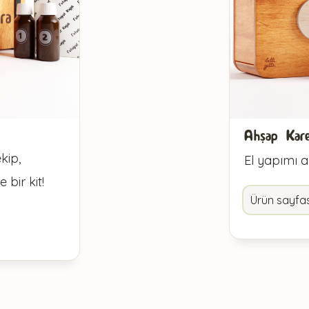
Ahşap Kar
kip,
El yapımı 
bir kit!
Ürün sayfas