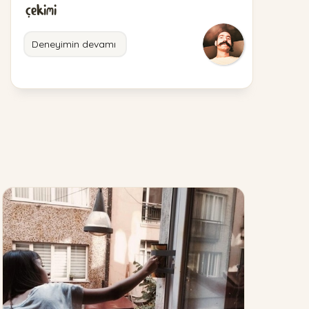
çekimi
Deneyimin devamı