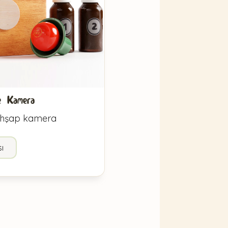
e Kamera
ahşap kamera
ı