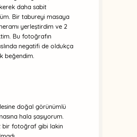
ekerek daha sabit
düm. Bir tabureyi masaya
eramı yerleştirdim ve 2
tim. Bu fotoğrafın
 aslında negatifi de oldukça
ok beğendim.
ylesine doğal görünümlü
masına hala şaşıyorum.
t bir fotoğraf gibi lakin
lmadı.