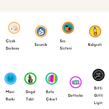
Ses
Çiçek
Seramik
Kaligrafi
Sistemi
Dürbünü
Bitti
Mavi
Dogal
Batır
Defterler
Gitti
Baskı
Tabii
Çıkart
Liyim