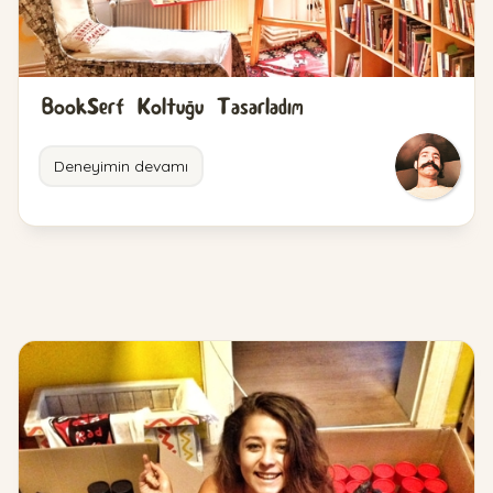
BookSerf Koltuğu Tasarladım
Deneyimin devamı