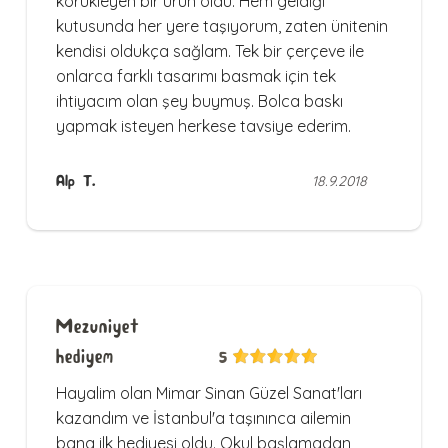
körükleyen bir ürün oldu. Hem geldiği
kutusunda her yere taşıyorum, zaten ünitenin
kendisi oldukça sağlam. Tek bir çerçeve ile
onlarca farklı tasarımı basmak için tek
ihtiyacım olan şey buymuş. Bolca baskı
yapmak isteyen herkese tavsiye ederim.
Alp T.
18.9.2018
Mezuniyet
hediyem
5
Hayalim olan Mimar Sinan Güzel Sanat'ları
kazandım ve İstanbul'a taşınınca ailemin
bana ilk hediyesi oldu. Okul başlamadan