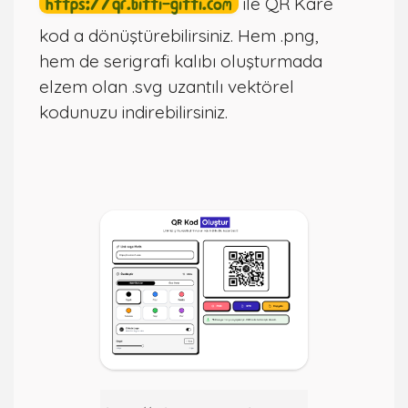
https://qr.bitti-gitti.com
ile QR Kare
kod a dönüştürebilirsiniz. Hem .png,
hem de serigrafi kalıbı oluşturmada
elzem olan .svg uzantılı vektörel
kodunuzu indirebilirsiniz.