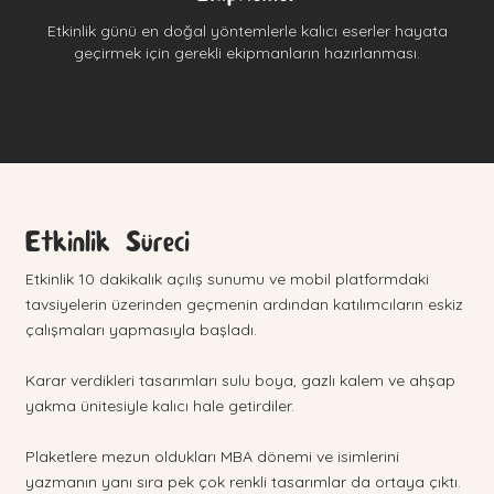
Etkinlik günü en doğal yöntemlerle kalıcı eserler hayata
geçirmek için gerekli ekipmanların hazırlanması.
Etkinlik Süreci
Etkinlik 10 dakikalık açılış sunumu ve mobil platformdaki
tavsiyelerin üzerinden geçmenin ardından katılımcıların eskiz
çalışmaları yapmasıyla başladı.
Karar verdikleri tasarımları sulu boya, gazlı kalem ve ahşap
yakma ünitesiyle kalıcı hale getirdiler.
Plaketlere mezun oldukları MBA dönemi ve isimlerini
yazmanın yanı sıra pek çok renkli tasarımlar da ortaya çıktı.