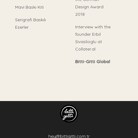
Design Award
Mavi Baskı Kiti
2018
Serigrafi Baskılı
Interview with the
Eserler
founder Erbil
Sivaslioglu at
Collater.al
Bitti-Gitti Global
hey@bittigitti.com.tr