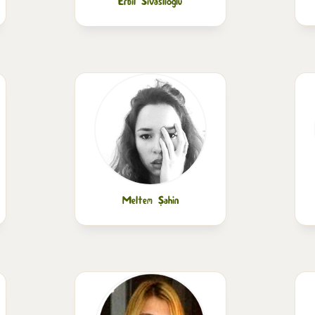
Erbil Sivaslıoğlu
Meltem Şahin