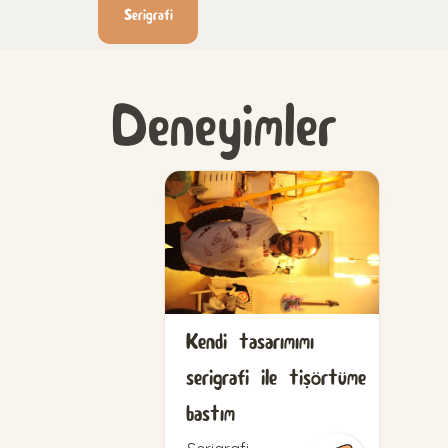
Serigrafi
Deneyimler
Kendi tasarımımı
serigrafi ile tişörtüme
bastım