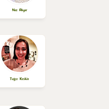
Naz Akyar
Tuğçe Keskin