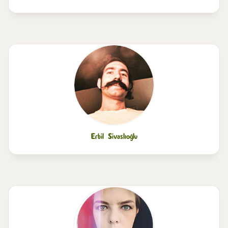
Erbil Sivaslıoğlu