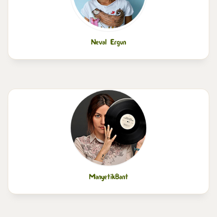
Neval Ergun
ManyetikBant