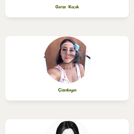
Gamze Koçak
Çizenbayan