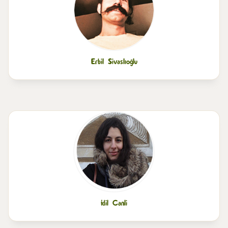
Erbil Sivaslıoğlu
İdil Canli