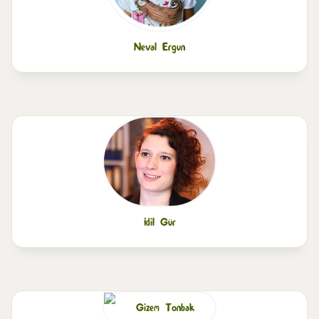
Neval Ergun
İdil Gür