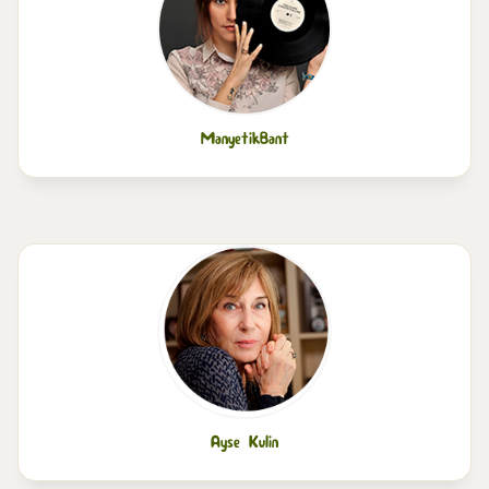
ManyetikBant
Ayse Kulin