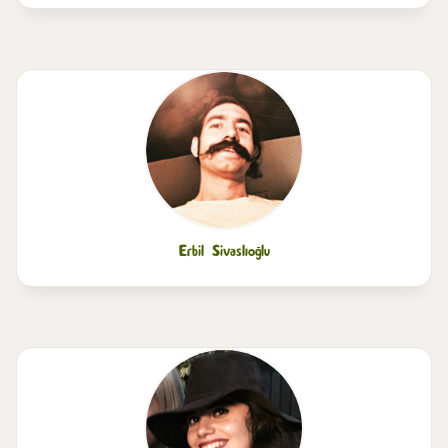
Erbil Sivaslıoğlu