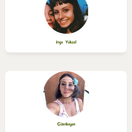
İmge Yüksel
Çizenbayan