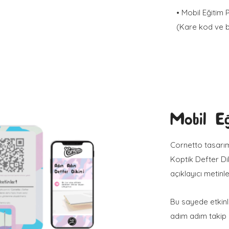
• Mobil Eğitim 
(Kare kod ve b
Mobil Eğ
Cornetto tasarım
Koptik Defter Di
açıklayıcı metinl
Bu sayede etkinli
adım adım takip 