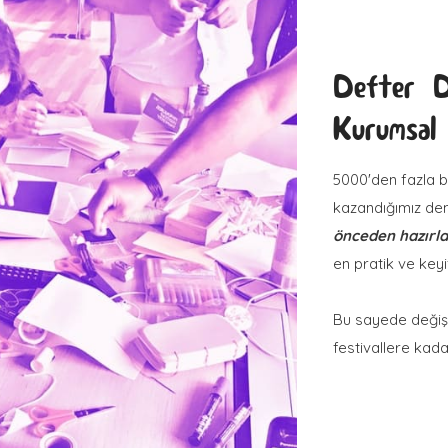
Defter D
Kurumsal 
5000'den fazla b
kazandığımız den
önceden hazırla
en pratik ve keyi
Bu sayede değiş
festivallere kadar