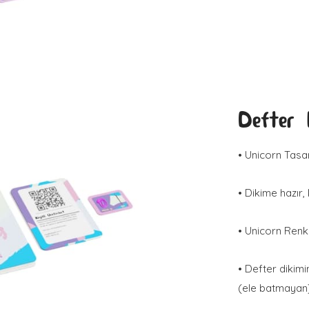
Defter K
• Unicorn Tasa
• Dikime hazır,
• Unicorn Renk
• Defter dikim
(ele batmayan