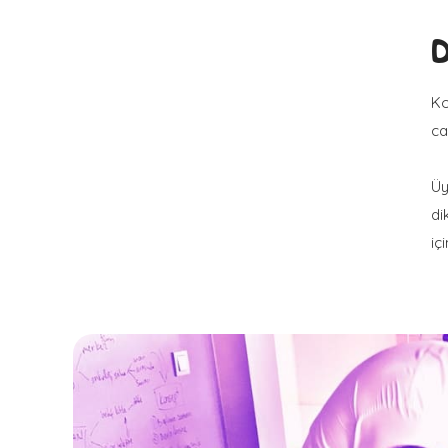
D
Ko
ca
Üy
di
iç