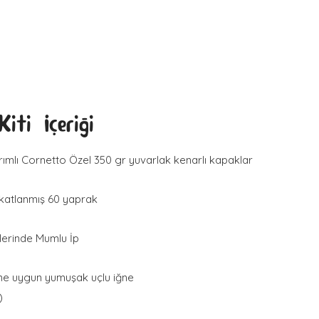
iti İçeriği
rımlı Cornetto Özel 350 gr yuvarlak kenarlı kapaklar
 katlanmış 60 yaprak
lerinde Mumlu İp
ine uygun yumuşak uçlu iğne
)