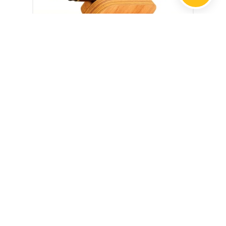
Ahşap Kalemlik
Huş ağacı, örgü motifli tek kalemlik
Daha Fazlası